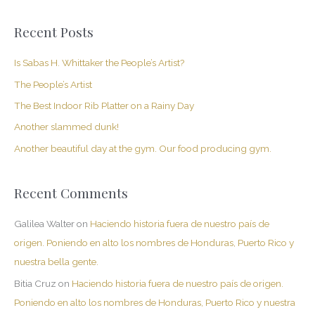
e
a
Recent Posts
r
c
Is Sabas H. Whittaker the People’s Artist?
h
The People’s Artist
f
The Best Indoor Rib Platter on a Rainy Day
o
Another slammed dunk!
r
Another beautiful day at the gym. Our food producing gym.
:
Recent Comments
Galilea Walter
on
Haciendo historia fuera de nuestro país de
origen. Poniendo en alto los nombres de Honduras, Puerto Rico y
nuestra bella gente.
Bitia Cruz
on
Haciendo historia fuera de nuestro país de origen.
Poniendo en alto los nombres de Honduras, Puerto Rico y nuestra