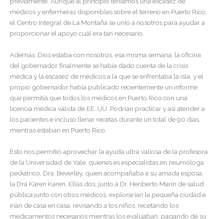
previamente. Aunque al principio teníamos una escasez de
médicos y enfermeras disponibles sobre el terreno en Puerto Rico,
el Centro Integral de La Montaña se unió a nosotros para ayudar a
proporcionar el apoyo cuál era tan necesario.
Además, Dios estaba con nosotros, esa misma semana, la oficina
del gobernador finalmente se había dado cuenta de la crisis
médica y la escasez de médicos a la que se enfrentaba la isla, y el
propio gobernador había publicado recientemente un informe,
que permitía que todos los médicos en Puerto Rico con una
licencia médica válida de EE. UU. Podrían practicar y así atender a
los pacientes e incluso llenar recetas durante un total de 90 días,
mientras estaban en Puerto Rico.
Esto nos permitió aprovechar la ayuda ultra valiosa de la profesora
de la Universidad de Yale, quienes es especialistas en neumóloga
pediátrico, Dra. Beverley, quien acompañaba a su amada esposa,
la Dra Karen Karen. Ellas dos, junto a Dr. Heriberto Marín de salud
pública junto con otros médicos, explorarían la pequeña ciudad e
irían de casa en casa, revisando a los niños, recetando los
medicamentos necesarios mientras los evaluaban, pagando de su