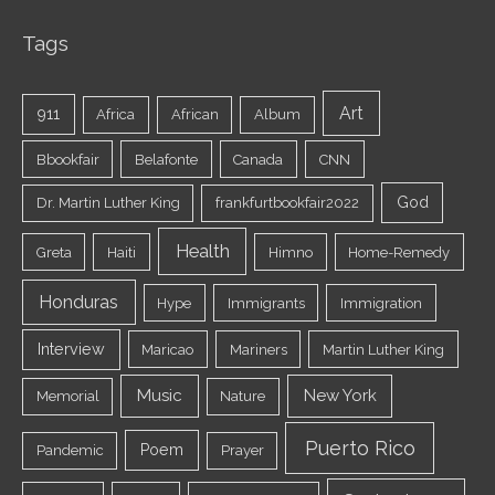
Tags
Art
911
Africa
African
Album
Bbookfair
Belafonte
Canada
CNN
God
Dr. Martin Luther King
frankfurtbookfair2022
Health
Greta
Haiti
Himno
Home-Remedy
Honduras
Hype
Immigrants
Immigration
Interview
Maricao
Mariners
Martin Luther King
Music
New York
Memorial
Nature
Puerto Rico
Poem
Pandemic
Prayer