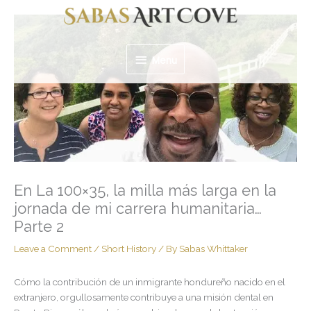
Skip
Menu
to
content
Menu
En La 100×35, la milla más larga en la
jornada de mi carrera humanitaria…
Parte 2
Leave a Comment
/
Short History
/ By
Sabas Whittaker
Cómo la contribución de un inmigrante hondureño nacido en el
extranjero, orgullosamente contribuye a una misión dental en