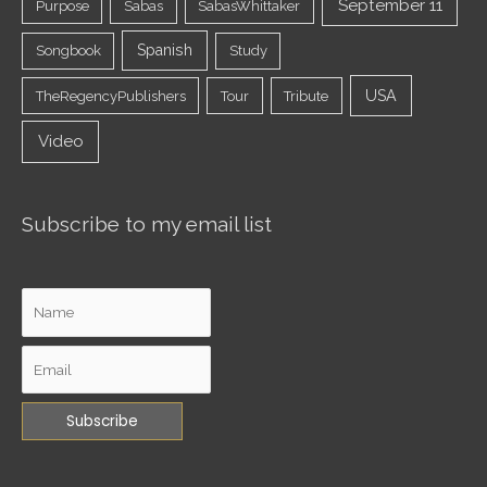
September 11
Purpose
Sabas
SabasWhittaker
Spanish
Songbook
Study
USA
TheRegencyPublishers
Tour
Tribute
Video
Subscribe to my email list