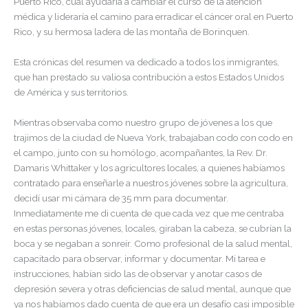
Puerto Rico, cuál ayudaría a cambiar el curso de la atención
médica y lideraría el camino para erradicar el cáncer oral en Puerto
Rico, y su hermosa ladera de las montaña de Borinquen.
Esta crónicas del resumen va dedicado a todos los inmigrantes,
que han prestado su valiosa contribución a estos Estados Unidos
de América y sus territorios.
Mientras observaba como nuestro grupo de jóvenes a los que
trajimos de la ciudad de Nueva York, trabajaban codo con codo en
el campo, junto con su homólogo, acompañantes, la Rev. Dr.
Damaris Whittaker y los agricultores locales, a quienes habíamos
contratado para enseñarle a nuestros jóvenes sobre la agricultura,
decidí usar mi cámara de 35 mm para documentar.
Inmediatamente me di cuenta de que cada vez que me centraba
en estas personas jóvenes, locales, giraban la cabeza, se cubrían la
boca y se negaban a sonreír. Como profesional de la salud mental,
capacitado para observar, informar y documentar. Mi tarea e
instrucciones, habían sido las de observar y anotar casos de
depresión severa y otras deficiencias de salud mental, aunque que
ya nos habíamos dado cuenta de que era un desafío casi imposible