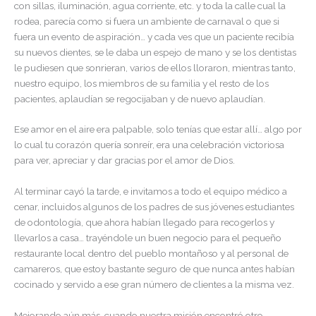
con sillas, iluminación, agua corriente, etc. y toda la calle cual la
rodea, parecía como si fuera un ambiente de carnaval o que si
fuera un evento de aspiración… y cada ves que un paciente recibía
su nuevos dientes, se le daba un espejo de mano y se los dentistas
le pudiesen que sonrieran, varios de ellos lloraron, mientras tanto,
nuestro equipo, los miembros de su familia y el resto de los
pacientes, aplaudían se regocijaban y de nuevo aplaudían.
Ese amor en el aire era palpable, solo tenías que estar allí… algo por
lo cual tu corazón quería sonreír, era una celebración victoriosa
para ver, apreciar y dar gracias por el amor de Dios.
Al terminar cayó la tarde, e invitamos a todo el equipo médico a
cenar, incluidos algunos de los padres de sus jóvenes estudiantes
de odontología, que ahora habían llegado para recogerlos y
llevarlos a casa… trayéndole un buen negocio para el pequeño
restaurante local dentro del pueblo montañoso y al personal de
camareros, que estoy bastante seguro de que nunca antes habían
cocinado y servido a ese gran número de clientes a la misma vez.
Mejorando aún más, cuando nuestra misión encontró otro