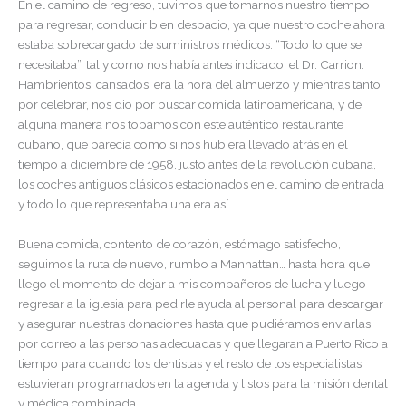
En el camino de regreso, tuvimos que tomarnos nuestro tiempo
para regresar, conducir bien despacio, ya que nuestro coche ahora
estaba sobrecargado de suministros médicos. “Todo lo que se
necesitaba”, tal y como nos había antes indicado, el Dr. Carrion.
Hambrientos, cansados, era la hora del almuerzo y mientras tanto
por celebrar, nos dio por buscar comida latinoamericana, y de
alguna manera nos topamos con este auténtico restaurante
cubano, que parecía como si nos hubiera llevado atrás en el
tiempo a diciembre de 1958, justo antes de la revolución cubana,
los coches antiguos clásicos estacionados en el camino de entrada
y todo lo que representaba una era así.
Buena comida, contento de corazón, estómago satisfecho,
seguimos la ruta de nuevo, rumbo a Manhattan… hasta hora que
llego el momento de dejar a mis compañeros de lucha y luego
regresar a la iglesia para pedirle ayuda al personal para descargar
y asegurar nuestras donaciones hasta que pudiéramos enviarlas
por correo a las personas adecuadas y que llegaran a Puerto Rico a
tiempo para cuando los dentistas y el resto de los especialistas
estuvieran programados en la agenda y listos para la misión dental
y médica combinada.