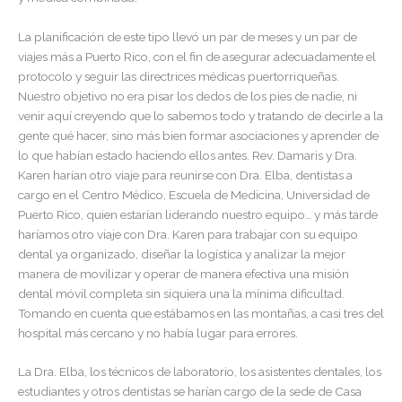
La planificación de este tipo llevó un par de meses y un par de
viajes más a Puerto Rico, con el fin de asegurar adecuadamente el
protocolo y seguir las directrices médicas puertorriqueñas.
Nuestro objetivo no era pisar los dedos de los pies de nadie, ni
venir aquí creyendo que lo sabemos todo y tratando de decirle a la
gente qué hacer, sino más bien formar asociaciones y aprender de
lo que habían estado haciendo ellos antes. Rev. Damaris y Dra.
Karen harían otro viaje para reunirse con Dra. Elba, dentistas a
cargo en el Centro Médico, Escuela de Medicina, Universidad de
Puerto Rico, quien estarían liderando nuestro equipo… y más tarde
haríamos otro viaje con Dra. Karen para trabajar con su equipo
dental ya organizado, diseñar la logística y analizar la mejor
manera de movilizar y operar de manera efectiva una misión
dental móvil completa sin siquiera una la mínima dificultad.
Tomando en cuenta que estábamos en las montañas, a casi tres del
hospital más cercano y no había lugar para errores.
La Dra. Elba, los técnicos de laboratorio, los asistentes dentales, los
estudiantes y otros dentistas se harían cargo de la sede de Casa