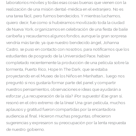
laboratorios móviles y todas esas cosas buenas que vienen con la
realización de una misión dental-médica en el extranjero. No es
una tarea fácil, pero fuimos bendecidos. Y mientras luchamos,
quiero decir, fue como si hubiéramos movilizado toda la ciudad
de Nueva York, organizamos en celebración de una fiesta de baile
caribeña y recaudamos algunos fondos, aunque la gran sorpresa
vendría más tarde, ya que nuestro bendecido ángel, Johanna
Castro, se puso en contacto con nosotros, para notificarnos que los
estudiantes de posgrado de la Universidad Pace, habían
completado recientemente la producción de una película sobre la
tormenta, Puerto Rico, Hope In The Dark, que se estaba
proyectando en el Museo de los Niños en Manhattan… luego nos
preguntó si nos gustaría formar parte del panel y compartir
nuestros pensamientos, observaciones e ideas que ayudarán a
esforzar ¿La recuperación de la isla? ¡Por supuesto! ¡Ese gran sí,
resonó en el otro extremo de la línea! Una gran película, muchos
aplausos y gratitud fueron compartidas por la encantadora
audiencia al final. Hicieron muchas preguntas, ofrecieron
sugerencias y expresaron su preocupación por la lenta respuesta
de nuestro gobierno.